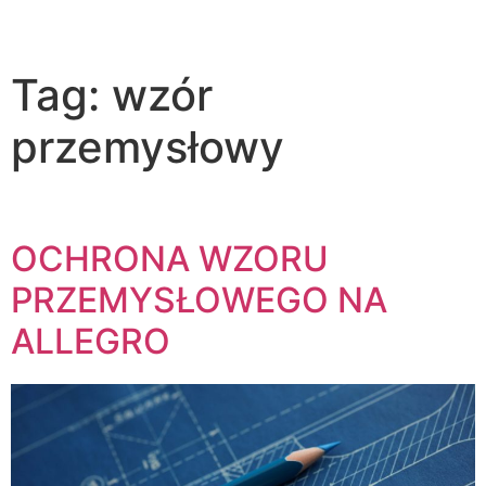
Tag:
wzór
przemysłowy
OCHRONA WZORU
PRZEMYSŁOWEGO NA
ALLEGRO