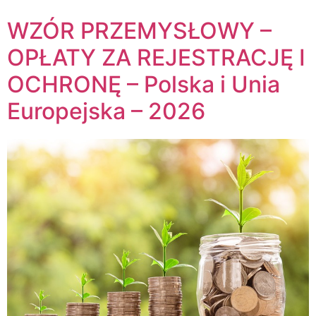
WZÓR PRZEMYSŁOWY –
OPŁATY ZA REJESTRACJĘ I
OCHRONĘ – Polska i Unia
Europejska – 2026