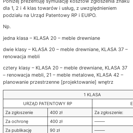
Poniżej prezentuję symulację kosztów zgłoszenia znaku
dla 1, 2 i 4 klas towarów i usług, z uwzględnieniem
podziału na Urząd Patentowy RP i EUIPO.
Np.
jedna klasa – KLASA 20 – meble drewniane
dwie klasy – KLASA 20 – meble drewniane, KLASA 37 –
renowacja mebli
cztery klasy – KLASA 20 – meble drewniane, KLASA 37
– renowacja mebli, 21 – meble metalowe, KLASA 42 –
planowanie przestrzenne [projektowanie] wnętrz
1 KLASA
URZĄD PATENTOWY RP
E
Za zgłoszenie
400 zł
Za zgłoszenie:
Za ochronę
400 zł
——–
Za publikację
90 zł
——–