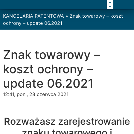
KOMPLEKSOWE WSPARCIE PRAWNE
ZAKRES PRAKTYK
KANCELARIA PATENTOWA
»
Znak towarowy – koszt
ochrony – update 06.2021
Znak towarowy –
koszt ochrony –
update 06.2021
12:41, pon., 28 czerwca 2021
Rozważasz zarejestrowanie
znaku towarowego i