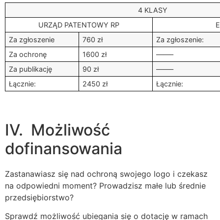
4 KLASY
URZĄD PATENTOWY RP
E
Za zgłoszenie
760 zł
Za zgłoszenie:
Za ochronę
1600 zł
——–
Za publikację
90 zł
——–
Łącznie:
2450 zł
Łącznie:
IV. Możliwość
dofinansowania
Zastanawiasz się nad ochroną swojego logo i czekasz
na odpowiedni moment? Prowadzisz małe lub średnie
przedsiębiorstwo?
Sprawdź możliwość ubiegania się o dotację w ramach