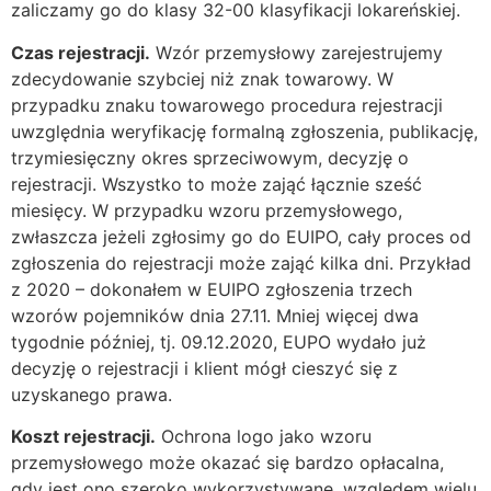
zaliczamy go do klasy 32-00 klasyfikacji lokareńskiej.
Czas rejestracji.
Wzór przemysłowy zarejestrujemy
zdecydowanie szybciej niż znak towarowy. W
przypadku znaku towarowego procedura rejestracji
uwzględnia weryfikację formalną zgłoszenia, publikację,
trzymiesięczny okres sprzeciwowym, decyzję o
rejestracji. Wszystko to może zająć łącznie sześć
miesięcy. W przypadku wzoru przemysłowego,
zwłaszcza jeżeli zgłosimy go do EUIPO, cały proces od
zgłoszenia do rejestracji może zająć kilka dni. Przykład
z 2020 – dokonałem w EUIPO zgłoszenia trzech
wzorów pojemników dnia 27.11. Mniej więcej dwa
tygodnie później, tj. 09.12.2020, EUPO wydało już
decyzję o rejestracji i klient mógł cieszyć się z
uzyskanego prawa.
Koszt rejestracji.
Ochrona logo jako wzoru
przemysłowego może okazać się bardzo opłacalna,
gdy jest ono szeroko wykorzystywane, względem wielu