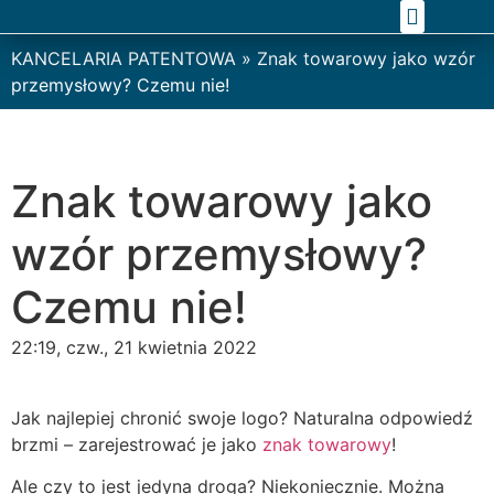
KOMPLEKSOWE WSPARCIE PRAWNE
ZAKRES PRAKTYK
KANCELARIA PATENTOWA
»
Znak towarowy jako wzór
przemysłowy? Czemu nie!
Znak towarowy jako
wzór przemysłowy?
Czemu nie!
22:19, czw., 21 kwietnia 2022
Jak najlepiej chronić swoje logo? Naturalna odpowiedź
brzmi – zarejestrować je jako
znak towarowy
!
Ale czy to jest jedyna droga? Niekoniecznie. Można