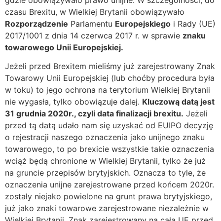
czasu Brexitu, w Wielkiej Brytanii obowiązywało
Rozporządzenie
Parlamentu
Europejskiego
i Rady (UE)
2017/1001 z dnia 14 czerwca 2017 r. w sprawie
znaku
towarowego Unii Europejskiej.
Jeżeli przed Brexitem mieliśmy już zarejestrowany Znak
Towarowy Unii Europejskiej (lub choćby procedura była
w toku) to jego ochrona na terytorium Wielkiej Brytanii
nie wygasła, tylko obowiązuje dalej.
Kluczową datą jest
31 grudnia 2020r., czyli data finalizacji brexitu.
Jeżeli
przed tą datą udało nam się uzyskać od EUIPO decyzję
o rejestracji naszego oznaczenia jako unijnego znaku
towarowego, to po brexicie wszystkie takie oznaczenia
wciąż będą chronione w Wielkiej Brytanii, tylko że już
na gruncie przepisów brytyjskich. Oznacza to tyle, że
oznaczenia unijne zarejestrowane przed końcem 2020r.
zostały niejako powielone na grunt prawa brytyjskiego,
już jako znaki towarowe zarejestrowane niezależnie w
Wielkiej Brytanii. Znak zarejestrowany na całą UE przed